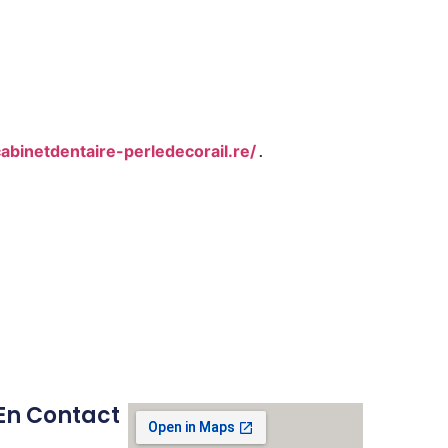
cabinetdentaire-perledecorail.re/
.
En Contact