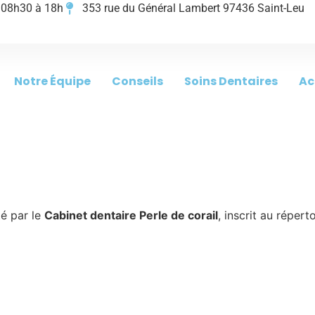
e 08h30 à 18h
353 rue du Général Lambert 97436 Saint-Leu
Notre Équipe
Conseils
Soins Dentaires
Ac
té par le
Cabinet dentaire Perle de corail
, inscrit au réper