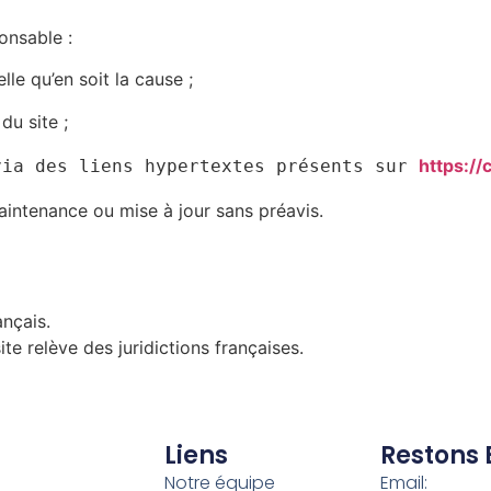
onsable :
le qu’en soit la cause ;
du site ;
https://
via des liens hypertextes présents sur 
intenance ou mise à jour sans préavis.
ançais.
 site relève des juridictions françaises.
Liens
Restons 
Notre équipe
Email: